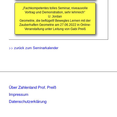
„Fachkompetentes tolles Seminar, niveauvolle
Vortrag und Demonstration, sehr lehrreich“
U. Jordan
Geometrie, die beflügelt! Bewegtes Lernen mit der
Zauberhaften Geometrie am 27.06.2022 in Online-
Veranstaltung unter Leitung von Gabi Preiß
>> zurück zum Seminarkalender
Über Zahlenland Prof. Preiß
Impressum
Datenschutzerklärung