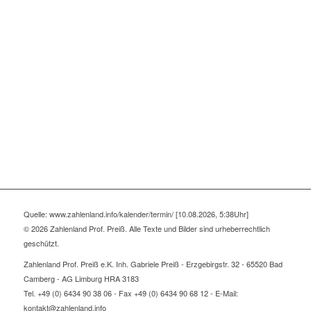
Quelle: www.zahlenland.info/kalender/termin/ [10.08.2026, 5:38Uhr]
© 2026 Zahlenland Prof. Preiß. Alle Texte und Bilder sind urheberrechtlich
geschützt.
Zahlenland Prof. Preiß e.K. Inh. Gabriele Preiß - Erzgebirgstr. 32 - 65520 Bad
Camberg - AG Limburg HRA 3183
Tel. +49 (0) 6434 90 38 06 - Fax +49 (0) 6434 90 68 12 - E-Mail:
kontakt@zahlenland.info