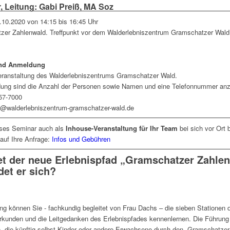
, Leitung: Gabi Preiß, MA Soz
3.10.2020 von 14:15 bis 16:45 Uhr
zer Zahlenwald. Treffpunkt vor dem Walderlebniszentrum Gramschatzer Wald,
und Anmeldung
Veranstaltung des Walderlebniszentrums Gramschatzer Wald.
dung sind die Anzahl der Personen sowie Namen und eine Telefonnummer an
57-7000
t@walderlebniszentrum-gramschatzer-wald.de
eses Seminar auch als
Inhouse-Veranstaltung für Ihr Team
bei sich vor Ort 
 auf Ihre Anfrage:
Infos und Gebühren
et der neue Erlebnispfad „Gramschatzer Zahle
et er sich?
ung können Sie - fachkundig begleitet von Frau Dachs – die sieben Stationen
rkunden und die Leitgedanken des Erlebnispfades kennenlernen. Die Führung
 die künftig selbst Kinder oder andere Erwachsene durch den „Gramschatzer