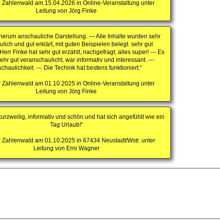
 Zahlenwald am 15.04.2026 in Online-Veranstaltung unter
Leitung von Jörg Finke
herum anschauliche Darstellung. --- Alle Inhalte wurden sehr
lich und gut erklärt, mit guten Beispielen belegt. sehr gut
err Finke hat sehr gut erzählt, nachgefragt, alles super! --- Es
hr gut veranschaulicht, war informativ und interessant. ---
chaulichkeit. --- Die Technik hat bestens funktioniert.“
 Zahlenwald am 01.10.2025 in Online-Veranstaltung unter
Leitung von Jörg Finke
kurzweilig, informativ und schön und hat sich angefühlt wie ein
Tag Urlaub!“
 Zahlenwald am 01.10.2025 in 67434 Neustadt/Wstr. unter
Leitung von Erni Wagner