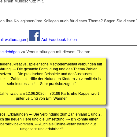
Sie einen Mundschutz mit.
sich Ihre Kolleginnen/Ihre Kollegen auch für dieses Thema? Sagen Sie diesen 
il weitersagen
|
Auf Facebook teilen
eldebögen
zu Veranstaltungen mit diesem Thema:
iedene, kreative, spielerische Methodenvielfalt verbunden mit
ahrung. --- Die gesamte Fortbildung und das Thema Zahlen
etzen. --- Die praktischen Beispiele und der Austausch
er. --- Zahlen mit Hilfe der Natur den Kindern zu vermitteln ist
sehr interessant! --- Sehr praxisbezogen.“
Zahlenwald am 12.06.2026 in 76189 Karlsruhe Rappenwört
unter Leitung von Erni Wagner
deos, Erklärungen --- Die Verbindung zum Zahlenland 1 und 2.
h die neuen Tiere und die Umsetzung. --- Ich konnte einen
berblick bekommen. --- Auch als Online-Veranstaltung gut
umgesetzt und erfahrbar.“