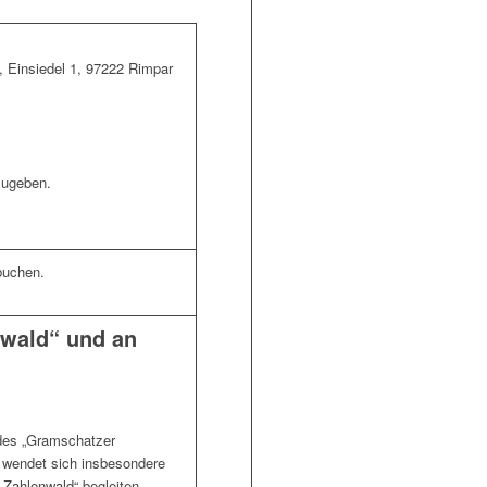
 Einsiedel 1, 97222 Rimpar
zugeben.
buchen.
nwald“ und an
 des „Gramschatzer
 wendet sich insbesondere
 Zahlenwald“ begleiten