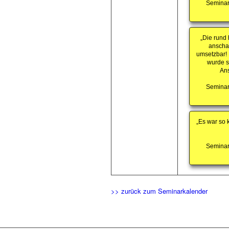
Seminar
„Die rund 
anschau
umsetzbar! H
wurde se
Ans
Seminar
„Es war so 
Seminar
>> zurück zum Seminarkalender