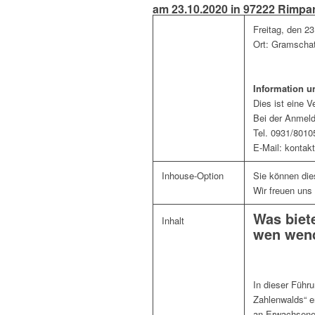
am 23.10.2020 in 97222 Rimpar
Freitag, den 2
Ort: Gramschat
Information 
Dies ist eine 
Bei der Anmel
Tel. 0931/8010
E-Mail: kontak
Inhouse-Option
Sie können di
Wir freuen uns
Was biet
Inhalt
wen wend
In dieser Führ
Zahlenwalds“ e
an Erwachsene,