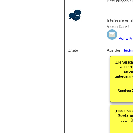
Bitte bringen 
Interessieren 
Vielen Dank!
Per E-Ma
Zitate
Aus den
Rückm
„Die versch
Naturerf
umzus
untereinand
Seminar 
„Bilder, Vi
Sowie auc
guten Ü